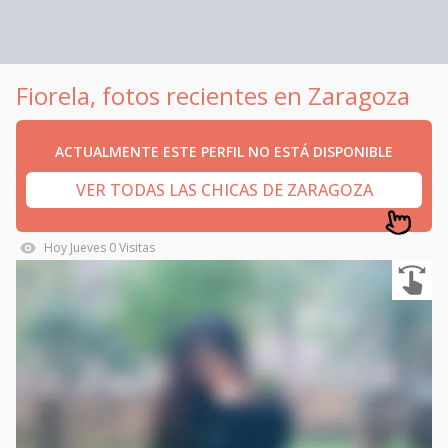
Fiorela, fotos recientes en Zaragoza
ACTUALMENTE ESTE PERFIL NO ESTÁ DISPONIBLE
VER TODAS LAS CHICAS DE ZARAGOZA
Hoy
Jueves
0
Visitas