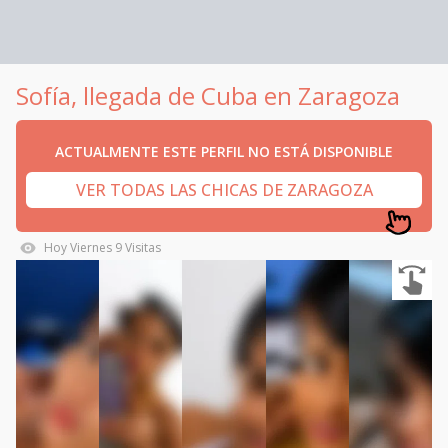
Sofía, llegada de Cuba en Zaragoza
ACTUALMENTE ESTE PERFIL NO ESTÁ DISPONIBLE
VER TODAS LAS CHICAS DE ZARAGOZA
Hoy
Viernes
9
Visitas