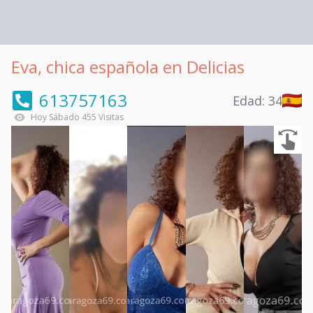
Eva, chica española en Delicias
613757163
Edad:
34
Hoy
Sábado
455
Visitas