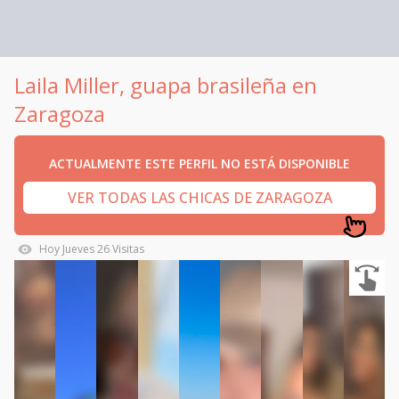
Laila Miller, guapa brasileña en
Zaragoza
ACTUALMENTE ESTE PERFIL NO ESTÁ DISPONIBLE
VER TODAS LAS CHICAS DE ZARAGOZA
Hoy
Jueves
26
Visitas