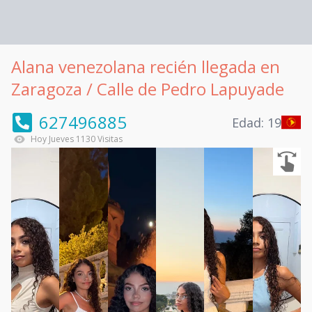
Alana venezolana recién llegada en
Zaragoza / Calle de Pedro Lapuyade
627496885
Edad:
19
Hoy
Jueves
1130
Visitas