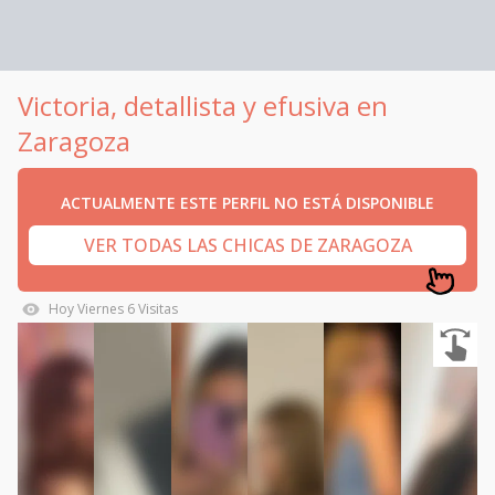
Victoria, detallista y efusiva en
Zaragoza
ACTUALMENTE ESTE PERFIL NO ESTÁ DISPONIBLE
VER TODAS LAS CHICAS DE ZARAGOZA
Hoy
Viernes
6
Visitas