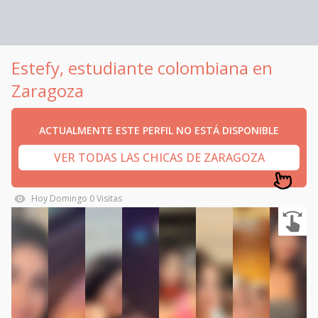
Estefy, estudiante colombiana en
Zaragoza
ACTUALMENTE ESTE PERFIL NO ESTÁ DISPONIBLE
VER TODAS LAS CHICAS DE ZARAGOZA
Hoy
Domingo
0
Visitas