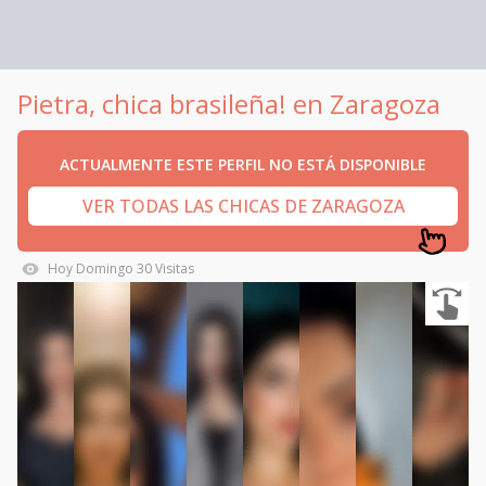
Pietra, chica brasileña! en Zaragoza
ACTUALMENTE ESTE PERFIL NO ESTÁ DISPONIBLE
VER TODAS LAS CHICAS DE ZARAGOZA
Hoy
Domingo
30
Visitas